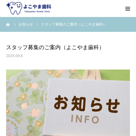
ーム
お知らせ
スタッフ募集のご案内（よこやま歯科）
HOME
初めての方へ
スタッフ募集のご案内（よこやま歯科）
2025.09.8
診療科目
料金表
院長・スタッフ
アクセス
Q&A