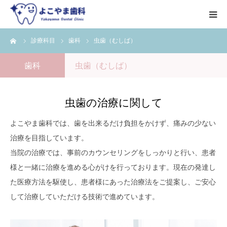
ーム
診療科目
歯科
虫歯（むしば）
HOME
歯科
虫歯（むしば）
初めての方へ
診療科目
虫歯の治療に関して
よこやま歯科では、歯を出来るだけ負担をかけず、痛みの少ない
料金表
治療を目指しています。
当院の治療では、事前のカウンセリングをしっかりと行い、患者
院長・スタッフ
様と一緒に治療を進める心がけを行っております。現在の発達し
た医療方法を駆使し、患者様にあった治療法をご提案し、ご安心
アクセス
して治療していただける技術で進めています。
Q&A